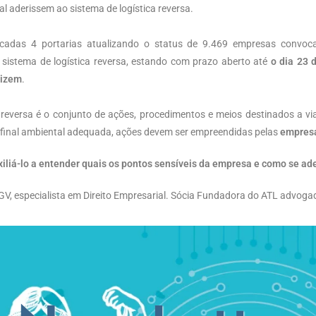
al aderissem ao sistema de logística reversa.
cadas 4 portarias atualizando o status de 9.469 empresas convoca
 sistema de logística reversa, estando com prazo aberto até
o dia 23 
rizem
.
 reversa é o conjunto de ações, procedimentos e meios destinados a viab
final ambiental adequada, ações devem ser empreendidas pelas
empresa
 entender quais os pontos sensíveis da empresa e como se adeq
, especialista em Direito Empresarial. Sócia Fundadora do ATL advoga