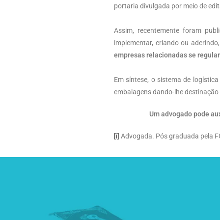
portaria divulgada por meio de edit
Assim, recentemente foram publi
implementar, criando ou aderindo,
empresas relacionadas se regula
Em síntese, o sistema de logística
embalagens dando-lhe destinação 
Um advogado pode auxiliá-lo a
[i]
Advogada. Pós graduada pela FGV