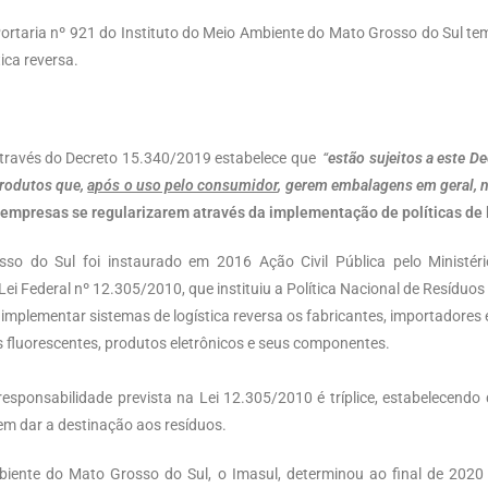
rtaria nº 921 do Instituto do Meio Ambiente do Mato Grosso do Sul te
ica reversa.
través do Decreto 15.340/2019 estabelece que
“
estão sujeitos a este D
produtos que,
após o uso pelo consumidor
, gerem embalagens em geral, 
empresas se regularizarem através da implementação de políticas de l
o do Sul foi instaurado em 2016 Ação Civil Pública pelo Ministér
ei Federal nº 12.305/2010, que instituiu a Política Nacional de Resíduos 
e implementar sistemas de logística reversa os fabricantes, importador
s fluorescentes, produtos eletrônicos e seus componentes.
responsabilidade prevista na Lei 12.305/2010 é tríplice, estabelecend
vem dar a destinação aos resíduos.
biente do Mato Grosso do Sul, o Imasul, determinou ao final de 202