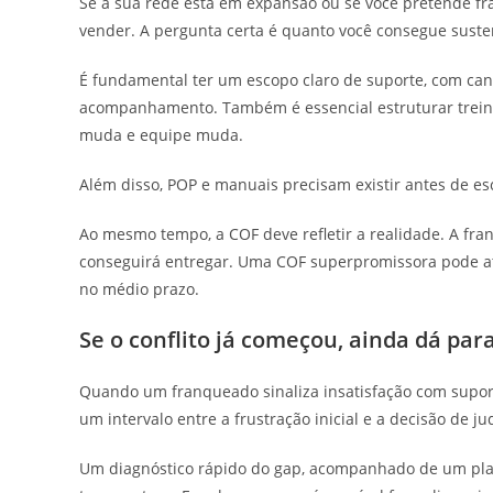
Se a sua rede está em expansão ou se você pretende f
vender. A pergunta certa é quanto você consegue suste
É fundamental ter um escopo claro de suporte, com cana
acompanhamento. Também é essencial estruturar trein
muda e equipe muda.
Além disso, POP e manuais precisam existir antes de esc
Ao mesmo tempo, a COF deve refletir a realidade. A f
conseguirá entregar. Uma COF superpromissora pode at
no médio prazo.
Se o conflito já começou, ainda dá para
Quando um franqueado sinaliza insatisfação com suporte
um intervalo entre a frustração inicial e a decisão de ju
Um diagnóstico rápido do gap, acompanhado de um plan