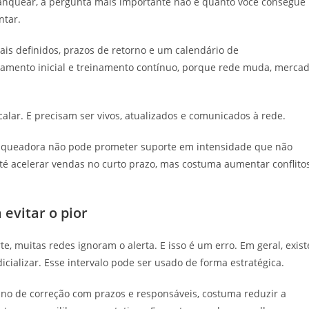
ranquear, a pergunta mais importante não é quanto você consegue
ntar.
is definidos, prazos de retorno e um calendário de
amento inicial e treinamento contínuo, porque rede muda, merca
alar. E precisam ser vivos, atualizados e comunicados à rede.
ranqueadora não pode prometer suporte em intensidade que não
é acelerar vendas no curto prazo, mas costuma aumentar conflito
 evitar o pior
, muitas redes ignoram o alerta. E isso é um erro. Em geral, exist
dicializar. Esse intervalo pode ser usado de forma estratégica.
o de correção com prazos e responsáveis, costuma reduzir a