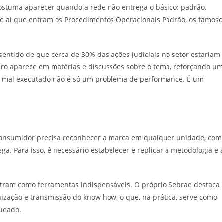
ostuma aparecer quando a rede não entrega o básico: padrão,
e aí que entram os Procedimentos Operacionais Padrão, os famos
entido de que cerca de 30% das ações judiciais no setor estariam
ero aparece em matérias e discussões sobre o tema, reforçando u
e mal executado não é só um problema de performance. É um
O consumidor precisa reconhecer a marca em qualquer unidade, com
 Para isso, é necessário estabelecer e replicar a metodologia e 
entram como ferramentas indispensáveis. O próprio Sebrae destaca
zação e transmissão do know how, o que, na prática, serve como
queado.