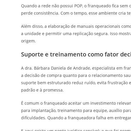
Quando a rede não possui POP, o franqueado fica sem di
perde consistência. Com o tempo, esse ambiente cria terre
Além disso, a elaboração de manuais operacionais como
a unidade e permitir uma replicação segura. Isso most
origem.
Suporte e treinamento como fator dec
A dra. Bárbara Daniela de Andrade, especialista em fra
a decisão de compra quanto para o relacionamento sau
suporte bem estruturado reduz ruído, evita frustração 
padrão e à promessa.
É comum o franqueado aceitar um investimento relevan
para implantação, treinamento para equipe, auxílio pa
dificuldades. Quando a franqueadora falha em entregar i
E aqui existe um ponto jurídico sensível: o que foi pro