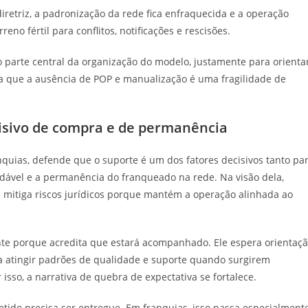
retriz, a padronização da rede fica enfraquecida e a operação
no fértil para conflitos, notificações e rescisões.
 parte central da organização do modelo, justamente para orienta
ra que a ausência de POP e manualização é uma fragilidade de
isivo de compra e de permanência
nquias, defende que o suporte é um dos fatores decisivos tanto pa
dável e a permanência do franqueado na rede. Na visão dela,
e mitiga riscos jurídicos porque mantém a operação alinhada ao
te porque acredita que estará acompanhado. Ele espera orientaç
ra atingir padrões de qualidade e suporte quando surgirem
sso, a narrativa de quebra de expectativa se fortalece.
metido precisa ser entregue. Em franquias, isso passa especialment